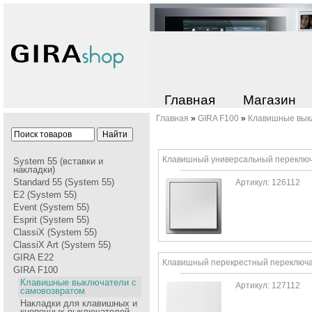
Главная
Магазин
Главная
»
GIRA F100
»
Клавишные вык
Клавишный универсальный переклю
System 55 (вставки и
накладки)
Standard 55 (System 55)
Артикул: 126112
E2 (System 55)
Event (System 55)
Esprit (System 55)
ClassiX (System 55)
ClassiX Art (System 55)
GIRA Е22
Клавишный перекрестный переключ
GIRA F100
Клавишные выключатели с
Артикул: 127112
самовозвратом
Накладки для клавишных и
кнопочных выключателей