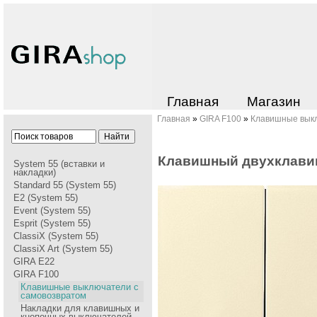
Главная
Магазин
Главная
»
GIRA F100
»
Клавишные выкл
Клавишный двухклави
System 55 (вставки и
накладки)
Standard 55 (System 55)
E2 (System 55)
Event (System 55)
Esprit (System 55)
ClassiX (System 55)
ClassiX Art (System 55)
GIRA Е22
GIRA F100
Клавишные выключатели с
самовозвратом
Накладки для клавишных и
кнопочных выключателей