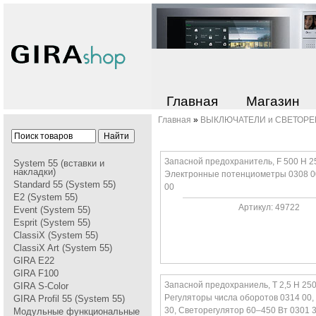
Главная
Магазин
Главная
»
ВЫКЛЮЧАТЕЛИ и СВЕТОР
Запасной предохранитель, F 500 H 2
System 55 (вставки и
накладки)
Электpонные потенциометpы 0308 0
Standard 55 (System 55)
00
E2 (System 55)
Артикул: 49722
Event (System 55)
Esprit (System 55)
ClassiX (System 55)
ClassiX Art (System 55)
GIRA Е22
GIRA F100
Запасной предохраниель, Т 2,5 H 250
GIRA S-Color
Pегулятоpы числа обоpотов 0314 00,
GIRA Profil 55 (System 55)
30, Светоpегулятоp 60–450 Вт 0301 
Модульные функциональные