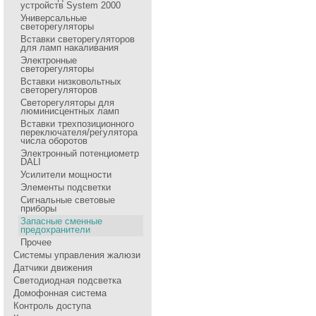
устройств System 2000
Универсальные
светорегуляторы
Вставки светорегуляторов
для ламп накаливания
Электронные
светорегуляторы
Вставки низковольтных
светорегуляторов
Светорегуляторы для
люминисцентных ламп
Вставки трехпозиционного
переключателя/регулятора
числа оборотов
Электронный потенциометр
DALI
Усилители мощности
Элементы подсветки
Сигнальные световые
приборы
Запасные сменные
предохранители
Прочее
Системы управления жалюзи
Датчики движения
Светодиодная подсветка
Домофонная система
Контроль доступа