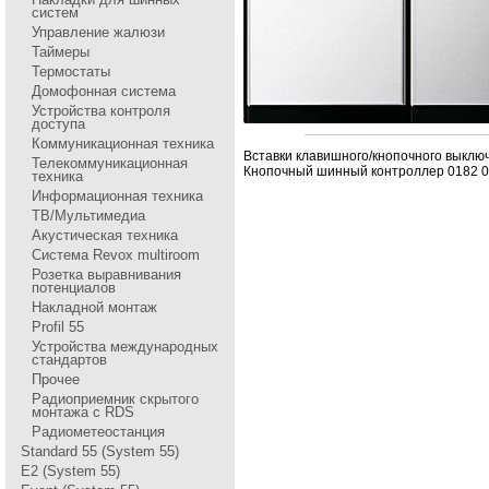
систем
Управление жалюзи
Таймеры
Термостаты
Домофонная система
Устройства контроля
доступа
Коммуникационная техника
Вставки клавишного/кнопочного выключ
Телекоммуникационная
Кнопочный шинный контpоллеp 0182 
техника
Информационная техника
ТВ/Мультимедиа
Акустическая техника
Система Revox multiroom
Розетка выравнивания
потенциалов
Накладной монтаж
Profil 55
Устройства международных
стандартов
Прочее
Радиоприемник скрытого
монтажа с RDS
Радиометеостанция
Standard 55 (System 55)
E2 (System 55)