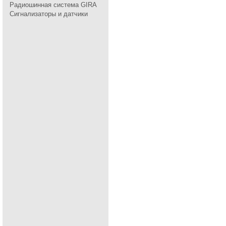
Радиошинная система GIRA
Сигнализаторы и датчики