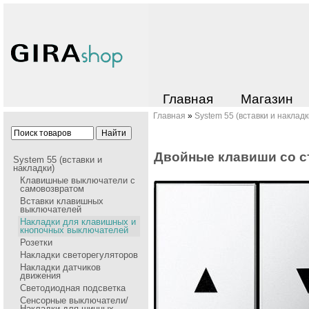
Главная
Магазин
Главная
»
System 55 (вставки и накладк
Двойные клавиши со с
System 55 (вставки и
накладки)
Клавишные выключатели с
самовозвратом
Вставки клавишных
выключателей
Накладки для клавишных и
кнопочных выключателей
Розетки
Накладки cветорегуляторов
Накладки датчиков
движения
Светодиодная подсветка
Сенсорные выключатели/
Накладки для шинных