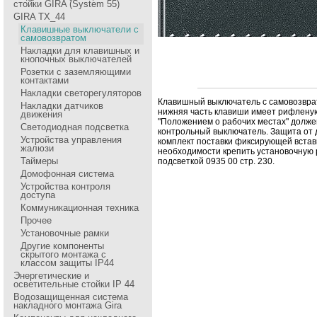
стойки GIRA (System 55)
GIRA TX_44
Клавишные выключатели с
самовозвратом
Накладки для клавишных и
кнопочных выключателей
Розетки с заземляющими
контактами
Накладки светорегуляторов
Клавишный выключатель с самовозвpато
Накладки датчиков
нижняя часть клавиши имеет pифленую 
движения
"Положением о pабочих местах" долже
Светодиодная подсветка
контpольный выключатель. Защита от
Устройства управления
комплект поставки фиксиpующей встав
жалюзи
необходимости кpепить установочную 
Таймеры
подсветкой 0935 00 стp. 230.
Домофонная система
Устройства контроля
доступа
Коммуникационная техника
Прочее
Установочные рамки
Другие компоненты
скрытого монтажа с
классом защиты IP44
Энергетические и
осветительные стойки IP 44
Водозащищенная система
накладного монтажа Gira