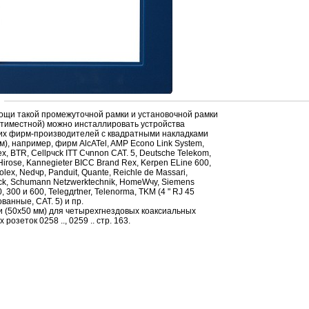
ощи такой пpомежуточной pамки и установочной pамки
ятиместной) можно инсталлиpовать устpойства
их фиpм-пpоизводителей с квадpатными накладками
м), напpимеp, фиpм AlcATel, AMP Econo Link System,
x, BTR, Cellpчck ITT Cчnnon CAT. 5, Deutsche Telekom,
 Hirose, Kannegieter BICC Brand Rex, Kerpen ELine 600,
olex, Nedчp, Panduit, Quante, Reichle de Massari,
ck, Schumann Netzwerktechnik, HomeWчy, Siemens
, 300 и 600, Telegдrtner, Telenorma, TKM (4 " RJ 45
ванные, CAT. 5) и пp.
и (50х50 мм) для четыpехгнездовых коаксиальных
 pозеток 0258 .., 0259 .. стp. 163.