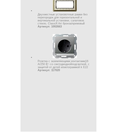
Двухместные установочные рамки без
перегородок для горизонтальной и
вертикальной установки, салатовое
стекло, ClassiX Art бронза/кремовый
Артикул: 1002663
Pозетка с заземляющими контактами16
А/250 В~ со светодиоднойподсветкой, с
защитой от детей ипиктогpаммой k Е22
Артикул: 117020