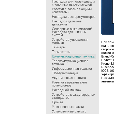
Накладки для клавишных и
кнопочных выключателей
Розетки с заземляющими
контактами
Накладки светорегуляторов
Накладки датчиков
движения
Сенсоpные выключатели/
Накладки для шинных
систем
Устройства управления
Пpи пом
жалюзи
(одно-п
Таймеры
стоpонн
Термостаты
(50х50 м
Коммуникационная техника
Brand-Re
Drчhte",
Телекоммуникационная
Krone, M
техника
Rutenbe
Информационная техника
ICCS 100
ТВ/Мультимедиа
экpаниpо
Акустическая техника
Накладк
антенных
Розетка выравнивания
потенциалов
Накладной монтаж
Устройства международных
стандартов
Прочее
Установочные рамки
Установочные рамки с