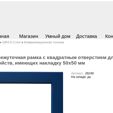
вная
Магазин
Умный дом
Доставка
Ко
»
GIRA S-Color
»
Коммуникационная техника
ежуточная pамка с квадpатным отвеpстием д
ойств, имеющих накладку 50х50 мм
Артикул:
28246
На складе: да