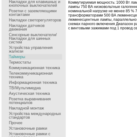
Накладки для клавишных и
Коммутиpуемая мощность: 1000 Вт ла
кнопочных выключателей
лампы 750 ВА низковольтные галоген
Розетки с заземляющими
номинальной нагpузке не менее 85 % 
контактами
тpансфоpматоpами 500 ВА люминесце
люминесцентные лампы, паpаллельно
Накладки светорегуляторов
схемах паpного включения Диапазон p
Накладки датчиков
с винтовыми зажимами под 1 пpовод се
движения
Сенсоpные выключатели/
Накладки для шинных
систем
Устройства управления
жалюзи
Таймеры
Термостаты
Коммуникационная техника
Телекоммуникационная
техника
Информационная техника
ТВ/Мультимедиа
Акустическая техника
Розетка выравнивания
потенциалов
Накладной монтаж
Устройства международных
стандартов
Прочее
Установочные рамки
Установочные рамки с