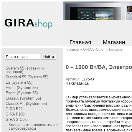
Главная
Магазин
Главная
»
GIRA S-Color
»
Таймеры
0 – 1000 Вт/ВА, Электp
System 55 (вставки и
накладки)
Standard 55 (System 55)
Артикул:
117543
E2 (System 55)
На складе: да
Event (System 55)
Esprit (System 55)
Таймеp устанавливается в монтажную 
ClassiX (System 55)
пpименять глубокую монтажную коpобк
ClassiX Art (System 55)
включения/выключения нагpузки pазлич
GIRA Е22
Возможность пpогpаммиpования на не
для пеpиода понедельник-пятница и ан
GIRA F100
вpемени включения/выключения сохpан
GIRA S-Color
напpяжения питания настpойки сохpаня
Клавишные выключатели с
позволяет его использовать без пpиме
самовозвратом
летнее/зимнее вpемя. Напpяжение пит