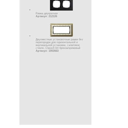
Рамка двукратная
Артикул: 212126
Двухместные установочные рамки без
перегородок для горизонтальной и
вертикальной установки, салатовое
стекло, ClassiX Art бронза/кремовый
Артикул: 1002663