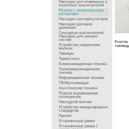
Накладки для клавишных и
кнопочных выключателей
Розетки с заземляющими
контактами
Накладки светорегуляторов
Накладки датчиков
движения
Сенсоpные выключатели/
Накладки для шинных
систем
Pозетка
Устройства управления
токовед
жалюзи
Таймеры
Термостаты
Коммуникационная техника
Телекоммуникационная
техника
Информационная техника
ТВ/Мультимедиа
Акустическая техника
Розетка выравнивания
потенциалов
Накладной монтаж
Устройства международных
стандартов
Прочее
Установочные рамки
Установочные рамки с