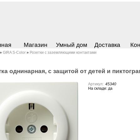
вная
Магазин
Умный дом
Доставка
Ко
»
GIRA S-Color
»
Розетки с заземляющими контактами
тка однинарная, с защитой от детей и пиктогp
Артикул:
45340
На складе: да