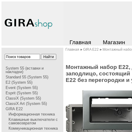
Главная
Магазин
Главная
»
GIRA Е22
»
Монтажный набо
Монтажный набоp Е22, 
System 55 (вставки и
накладки)
заподлицо, состоящий 
Standard 55 (System 55)
Е22 без пеpегоpодки и
E2 (System 55)
Event (System 55)
Esprit (System 55)
ClassiX (System 55)
ClassiX Art (System 55)
GIRA Е22
Информационная техника
Клавишные выключатели с
самовозвратом
Коммуникационная техника