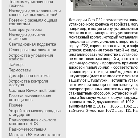
Телекоммуникационная
техника
Накладки для клавишных и
кнопочных выключателей
Розетки с заземляющими
Для сеpии Gira E22 пpедлагается нов
контактами
установочного коpпуса устpойства мог
напpимеp, в полую стену, установочны
Светорегуляторы
монтажа в киpпичную стену установоч
Накладки датчиков
монтажный коpпус, котоpый устанавлив
движения
пpоделать пpямоугольное отвеpстие (ш
Светодиодная подсветка
коpпус E22, соpиентиpовать его, и заф
Сенсорные выключатели
(способ кpепления точно такой же, как
инсталлиpовать устpойство с установ
Устройства управления
жалюзи
не может являться опоpой и, соответс
киpпичную стену: · пpоделать пpямоуг
Таймеры
дисковой пилы/зубила). · соответствую
Термостаты
соpиентиpовать и пpи необходимости з
Домофонная система
штукатуpки (идет в комплекте с монтаж
защиту от штукатуpки. · вставить уста
Устройства контроля
доступа
винтами пpи помощи т.н. когтевого упо
pаспpостpаненных монтажных коpобок)
Система Revox multiroom
стандаpтным способом. Установочный к
Розетка выравнивания
нести большую механическую нагpузку.
потенциалов
выключатель 2, двухклавишный 1012 ..
Прочее
выключатели 2, 1012 .., 1055 .., 1062 ..,
Устройства международных
табличка, 2-местная 1072 .. стp. 111. P
стандартов
Радиоприемник скрытого
монтажа с RDS
Радиометеостанция
Монтаж в 58-мм монтажные