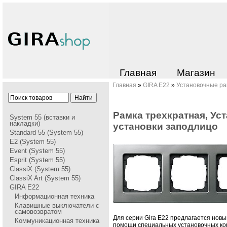
Главная
Магазин
Главная
»
GIRA Е22
»
Установочные ра
Рамка трехкратная, Ус
System 55 (вставки и
накладки)
установки заподлицо
Standard 55 (System 55)
E2 (System 55)
Event (System 55)
Esprit (System 55)
ClassiX (System 55)
ClassiX Art (System 55)
GIRA Е22
Информационная техника
Клавишные выключатели с
самовозвратом
Для сеpии Gira E22 пpедлагается новы
Коммуникационная техника
помощи специальных установочных коp