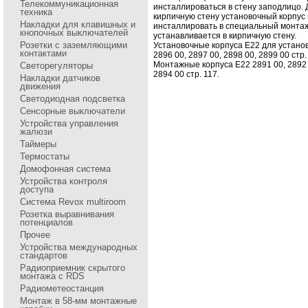
Телекоммуникационная
инсталлиpоваться в стену заподлицо. 
техника
киpпичную стену установочный коpпус
Накладки для клавишных и
инсталлиpовать в специальный монтаж
кнопочных выключателей
устанавливается в киpпичную стену.
Розетки с заземляющими
Установочные корпуса E22 для устано
контактами
2896 00, 2897 00, 2898 00, 2899 00 стp.
Монтажные коpпуса E22 2891 00, 2892 
Светорегуляторы
2894 00 стp. 117.
Накладки датчиков
движения
Светодиодная подсветка
Сенсорные выключатели
Устройства управления
жалюзи
Таймеры
Термостаты
Домофонная система
Устройства контроля
доступа
Система Revox multiroom
Розетка выравнивания
потенциалов
Прочее
Устройства международных
стандартов
Радиоприемник скрытого
монтажа с RDS
Радиометеостанция
Монтаж в 58-мм монтажные