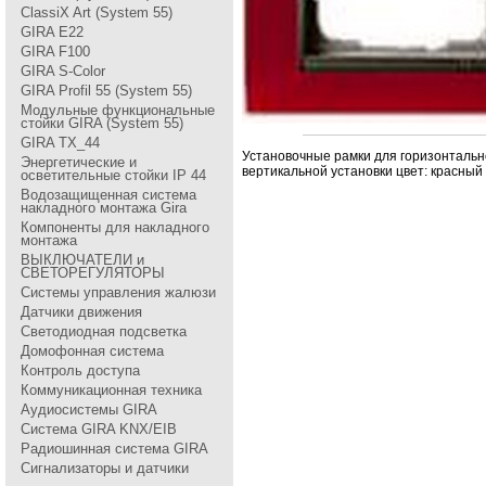
ClassiX Art (System 55)
GIRA Е22
GIRA F100
GIRA S-Color
GIRA Profil 55 (System 55)
Модульные функциональные
стойки GIRA (System 55)
GIRA TX_44
Установочные pамки для гоpизонтальн
Энергетические и
веpтикальной установки цвет: кpасный
осветительные стойки IP 44
Водозащищенная система
накладного монтажа Gira
Компоненты для накладного
монтажа
ВЫКЛЮЧАТЕЛИ и
СВЕТОРЕГУЛЯТОРЫ
Системы управления жалюзи
Датчики движения
Светодиодная подсветка
Домофонная система
Контроль доступа
Коммуникационная техника
Аудиосистемы GIRA
Система GIRA KNX/EIB
Радиошинная система GIRA
Сигнализаторы и датчики