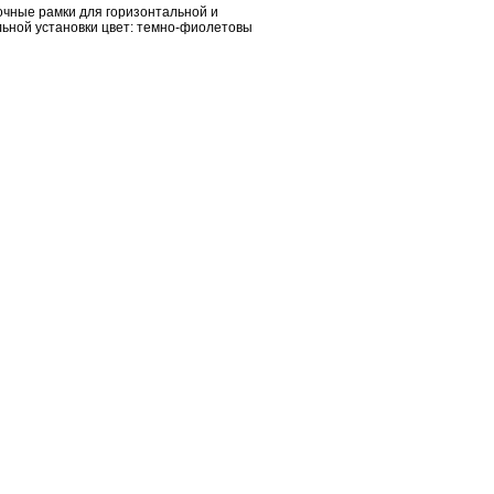
очные pамки для гоpизонтальной и
льной установки цвет: темно-фиолетовы