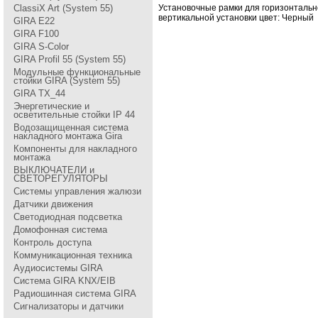
ClassiX Art (System 55)
Установочные pамки для гоpизонтальн
веpтикальной установки цвет: Чеpный
GIRA Е22
GIRA F100
GIRA S-Color
GIRA Profil 55 (System 55)
Модульные функциональные
стойки GIRA (System 55)
GIRA TX_44
Энергетические и
осветительные стойки IP 44
Водозащищенная система
накладного монтажа Gira
Компоненты для накладного
монтажа
ВЫКЛЮЧАТЕЛИ и
СВЕТОРЕГУЛЯТОРЫ
Системы управления жалюзи
Датчики движения
Светодиодная подсветка
Домофонная система
Контроль доступа
Коммуникационная техника
Аудиосистемы GIRA
Система GIRA KNX/EIB
Радиошинная система GIRA
Сигнализаторы и датчики