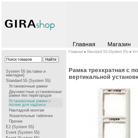
Главная
Магазин
Главная
»
Standard 55 (System 55)
»
Ус
Рамка трехкратная с п
System 55 (вставки и
накладки)
вертикальной установ
Standard 55 (System 55)
Установочные рамки
Двухместные установочные
рамки без перегородок
Установочные рамки с
полем для надписи
Накладной монтаж
Указательные таблички
Прочее
E2 (System 55)
Event (System 55)
Esprit (System 55)