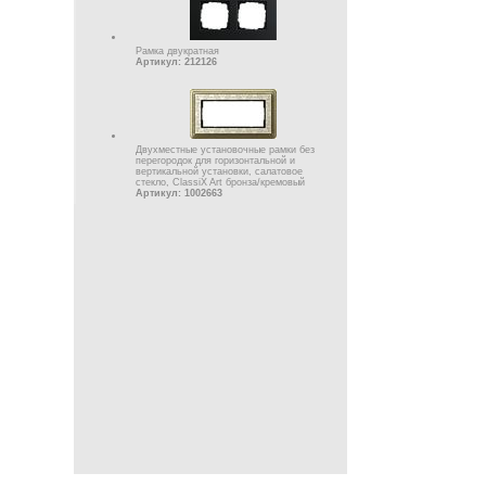
Рамка двукратная
Артикул: 212126
Двухместные установочные рамки без
перегородок для горизонтальной и
вертикальной установки, салатовое
стекло, ClassiX Art бронза/кремовый
Артикул: 1002663