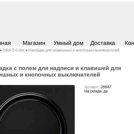
вная
Магазин
Умный дом
Доставка
Ко
»
GIRA S-Color
»
Накладки для клавишных и кнопочных выключателей
адка с полем для надписи и клавишей для
ишных и кнопочных выключателей
Артикул:
29947
На складе: да