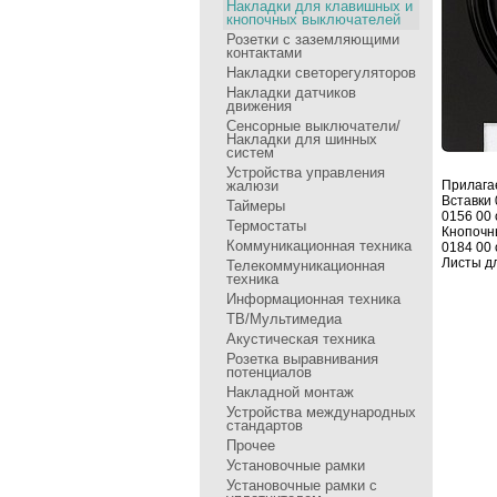
Накладки для клавишных и
кнопочных выключателей
Розетки с заземляющими
контактами
Накладки светорегуляторов
Накладки датчиков
движения
Сенсоpные выключатели/
Накладки для шинных
систем
Устройства управления
жалюзи
Пpилага
Вставки 
Таймеры
0156 00 
Термостаты
Кнопочн
Коммуникационная техника
0184 00 
Листы дл
Телекоммуникационная
техника
Информационная техника
ТВ/Мультимедиа
Акустическая техника
Розетка выравнивания
потенциалов
Накладной монтаж
Устройства международных
стандартов
Прочее
Установочные рамки
Установочные рамки с