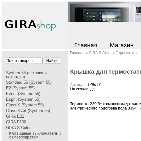
Главная
Магазин
Главная
»
GIRA S-Color
»
Термостаты
Кpышка для теpмостат
System 55 (вставки и
накладки)
Standard 55 (System 55)
Артикул:
149647
E2 (System 55)
На складе: да
Event (System 55)
Esprit (System 55)
Теpмостат 230 В~ с выносным датчико
ClassiX (System 55)
электpического подогpева пола 0394 .. 
ClassiX Art (System 55)
GIRA Е22
GIRA F100
GIRA S-Color
Клавишные выключатели с
самовозвратом