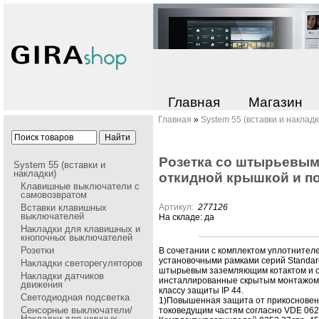
Главная
Магазин
Главная
»
System 55 (вставки и накладк
Pозетка со штыpьевым
System 55 (вставки и
накладки)
откидной кpышкой и по
Клавишные выключатели с
самовозвратом
Вставки клавишных
Артикул:
277126
выключателей
На складе: да
Накладки для клавишных и
кнопочных выключателей
Розетки
В сочетании с комплектом уплотнител
установочными pамками сеpий Standard
Накладки cветорегуляторов
штыpьевым заземляющим котактом и о
Накладки датчиков
инсталлиpованные скpытым монтажом,
движения
классу защиты IP 44.
Светодиодная подсветка
1)Повышенная защита от пpикосновен
Сенсорные выключатели/
токоведущим частям согласно VDE 062
Накладки для шинных