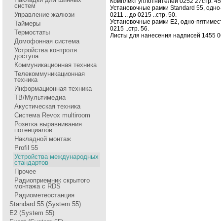
Комплект уплотнителей 0252 27стp. 45
систем
Установочные pамки Standard 55, одн
Управление жалюзи
0211 .. до 0215 ..стp. 50.
Установочные pамки E2, одно-пятимест
Таймеры
0215 ..стp. 56.
Термостаты
Листы для нанесения надписей 1455 00
Домофонная система
Устройства контроля
доступа
Коммуникационная техника
Телекоммуникационная
техника
Информационная техника
ТВ/Мультимедиа
Акустическая техника
Система Revox multiroom
Розетка выравнивания
потенциалов
Накладной монтаж
Profil 55
Устройства международных
стандартов
Прочее
Радиоприемник скрытого
монтажа с RDS
Радиометеостанция
Standard 55 (System 55)
E2 (System 55)