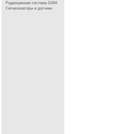
Радиошинная система GIRA
Сигнализаторы и датчики