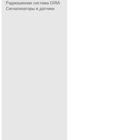
Радиошинная система GIRA
Сигнализаторы и датчики