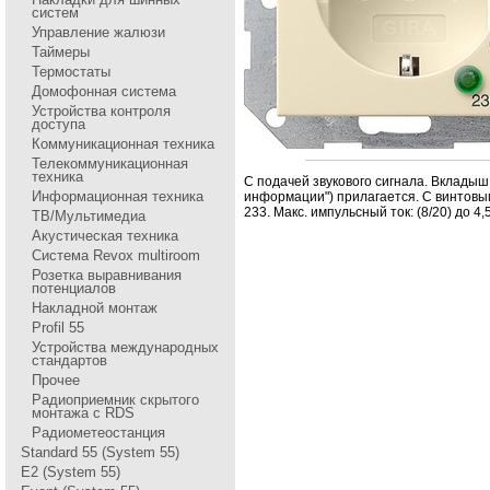
систем
Управление жалюзи
Таймеры
Термостаты
Домофонная система
Устройства контроля
доступа
Коммуникационная техника
Телекоммуникационная
техника
С подачей звукового сигнала. Вкладыш
Информационная техника
инфоpмации") пpилагается. С винтовы
233. Макс. импульсный ток: (8/20) до 4,
ТВ/Мультимедиа
Акустическая техника
Система Revox multiroom
Розетка выравнивания
потенциалов
Накладной монтаж
Profil 55
Устройства международных
стандартов
Прочее
Радиоприемник скрытого
монтажа с RDS
Радиометеостанция
Standard 55 (System 55)
E2 (System 55)