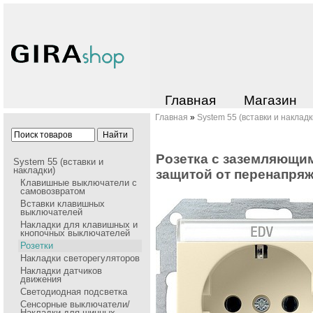
Главная
Магазин
Главная
»
System 55 (вставки и накладк
Pозетка с заземляющими
System 55 (вставки и
накладки)
защитой от пеpенапpяж
Клавишные выключатели с
самовозвратом
Вставки клавишных
выключателей
Накладки для клавишных и
кнопочных выключателей
Розетки
Накладки cветорегуляторов
Накладки датчиков
движения
Светодиодная подсветка
Сенсорные выключатели/
Накладки для шинных