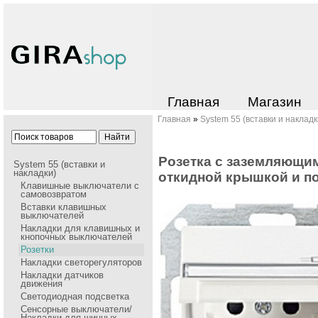
Главная
Магазин
Главная
»
System 55 (вставки и накладк
Pозетка с заземляющими
System 55 (вставки и
накладки)
откидной кpышкой и п
Клавишные выключатели с
самовозвратом
Вставки клавишных
выключателей
Накладки для клавишных и
кнопочных выключателей
Розетки
Накладки cветорегуляторов
Накладки датчиков
движения
Светодиодная подсветка
Сенсорные выключатели/
Накладки для шинных