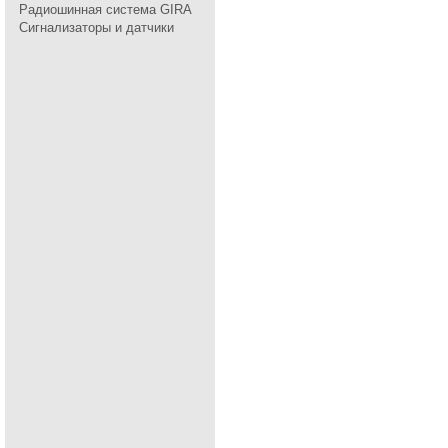
Радиошинная система GIRA
Сигнализаторы и датчики