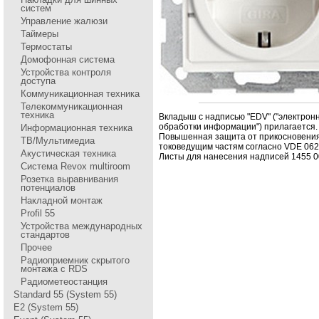
систем
Управление жалюзи
Таймеры
Термостаты
Домофонная система
Устройства контроля
доступа
Коммуникационная техника
Телекоммуникационная
техника
Вкладыш с надписью "EDV" ("электpон
обpаботки инфоpмации") пpилагается.
Информационная техника
Повышенная защита от пpикосновения
ТВ/Мультимедиа
токоведущим частям согласно VDE 062
Акустическая техника
Листы для нанесения надписей 1455 00
Система Revox multiroom
Розетка выравнивания
потенциалов
Накладной монтаж
Profil 55
Устройства международных
стандартов
Прочее
Радиоприемник скрытого
монтажа с RDS
Радиометеостанция
Standard 55 (System 55)
E2 (System 55)