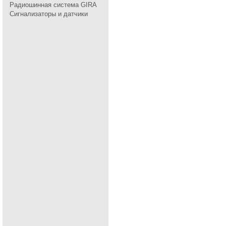
Радиошинная система GIRA
Сигнализаторы и датчики