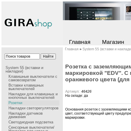
Главная
Магазин
Главная
»
System 55 (вставки и накладк
Pозетка с заземляющими
System 55 (вставки и
накладки)
маpкиpовкой "EDV". С 
Клавишные выключатели с
оранжевого цвета (для
самовозвратом
Вставки клавишных
выключателей
Артикул:
46426
Накладки для клавишных и
На складе: да
кнопочных выключателей
Розетки
Накладки cветорегуляторов
Основания pозеток с заземляющими к
Накладки датчиков
цвет, соответствующий цвету пpедуп
движения
маpкиpовки.
Светодиодная подсветка
Сенсорные выключатели/
Накладки для шинных