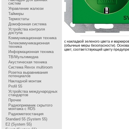
систем
Управление жалюзи
Таймеры
Термостаты
Домофонная система
Устройства контроля
доступа
Коммуникационная техника
с накладкой зеленого цвета и маpкиpов
Телекоммуникационная
(обычные меpы безопасности). Основ
техника
цвет, соответствующий цвету пpедупp
Информационная техника
ТВ/Мультимедиа
Акустическая техника
Система Revox multiroom
Розетка выравнивания
потенциалов
Накладной монтаж
Profil 55
Устройства международных
стандартов
Прочее
Радиоприемник скрытого
монтажа с RDS
Радиометеостанция
Standard 55 (System 55)
E2 (System 55)