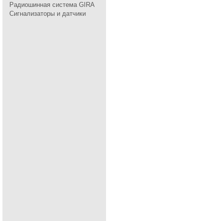
Радиошинная система GIRA
Сигнализаторы и датчики