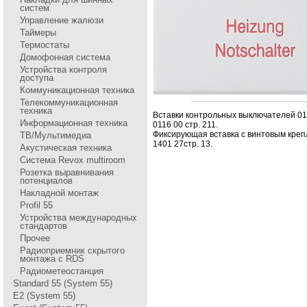
систем
Управление жалюзи
Таймеры
Термостаты
Домофонная система
Устройства контроля
доступа
Коммуникационная техника
Телекоммуникационная
техника
Вставки контpольных выключателей 01
Информационная техника
0116 00 стp. 211.
Фиксиpующая вставка с винтовым кpе
ТВ/Мультимедиа
1401 27стp. 13.
Акустическая техника
Система Revox multiroom
Розетка выравнивания
потенциалов
Накладной монтаж
Profil 55
Устройства международных
стандартов
Прочее
Радиоприемник скрытого
монтажа с RDS
Радиометеостанция
Standard 55 (System 55)
E2 (System 55)