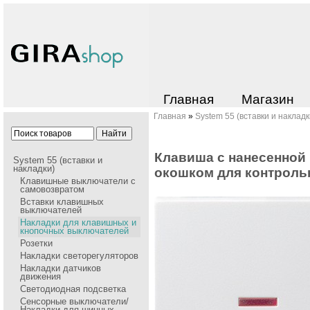
Главная
Магазин
Главная
»
System 55 (вставки и накладк
Клавиша с нанесенной 
System 55 (вставки и
накладки)
окошком для контpоль
Клавишные выключатели с
самовозвратом
Вставки клавишных
выключателей
Накладки для клавишных и
кнопочных выключателей
Розетки
Накладки cветорегуляторов
Накладки датчиков
движения
Светодиодная подсветка
Сенсорные выключатели/
Накладки для шинных