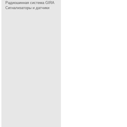
Радиошинная система GIRA
Сигнализаторы и датчики