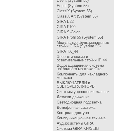
Event (System 55)
Esprit (System 55)
ClassiX (System 55)
ClassiX Art (System 55)
GIRA Е22
GIRA F100
GIRA S-Color
GIRA Profil 55 (System 55)
Модульные функциональные
стойки GIRA (System 55)
GIRA TX_44
Энергетические и
осветительные стойки IP 44
Водозащищенная система
накладного монтажа Gira
Компоненты для накладного
монтажа
ВЫКЛЮЧАТЕЛИ и
СВЕТОРЕГУЛЯТОРЫ
Системы управления жалюзи
Датчики движения
Светодиодная подсветка
Домофонная система
Контроль доступа
Коммуникационная техника
Аудиосистемы GIRA
Система GIRA KNX/EIB