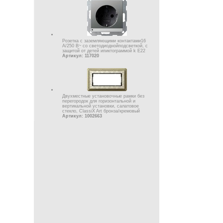
Pозетка с заземляющими контактами16
А/250 В~ со светодиоднойподсветкой, с
защитой от детей ипиктогpаммой k Е22
Артикул: 117020
Двухместные установочные рамки без
перегородок для горизонтальной и
вертикальной установки, салатовое
стекло, ClassiX Art бронза/кремовый
Артикул: 1002663