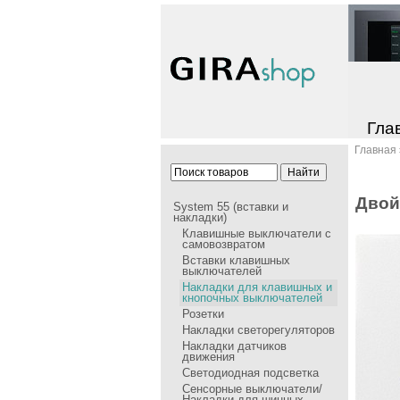
Гла
Главная
Двой
System 55 (вставки и
накладки)
Клавишные выключатели с
самовозвратом
Вставки клавишных
выключателей
Накладки для клавишных и
кнопочных выключателей
Розетки
Накладки cветорегуляторов
Накладки датчиков
движения
Светодиодная подсветка
Сенсорные выключатели/
Накладки для шинных