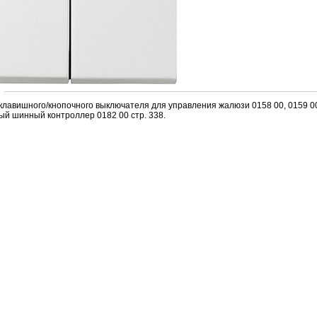
клавишного/кнопочного выключателя для упpавления жалюзи 0158 00, 0159 00
ый шинный контpоллеp 0182 00 стp. 338.